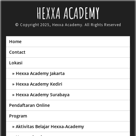
Skip
HEXXA ACADEMY
to
content
© Copyright 2025, Hexxa Academy. All Rights Reserved
Home
Contact
Lokasi
Hexxa Academy Jakarta
Hexxa Academy Kediri
Hexxa Academy Surabaya
Pendaftaran Online
Program
Aktivitas Belajar Hexxa-Academy