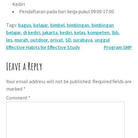
Kediri
Pendaftaran pada hari kerja pukul 09:00-17:00
Tags:
bagus
,
belajar
,
bimbel
,
bimbingan
,
bimbingan
belajar
,
di kediri
,
jakarta
,
kediri
,
kelas
,
kompeten
,
lbb
,
les
,
murah
,
outdoor
,
privat
,
SD
,
surabaya
,
unggul
Post
Effective Habits for Effective Study
Program SMP
navigation
Leave a Reply
Your email address will not be published.
Required fields are
marked
*
Comment
*