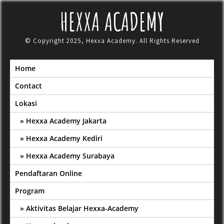
Skip
HEXXA ACADEMY
to
content
© Copyright 2025, Hexxa Academy. All Rights Reserved
Home
Contact
Lokasi
Hexxa Academy Jakarta
Hexxa Academy Kediri
Hexxa Academy Surabaya
Pendaftaran Online
Program
Aktivitas Belajar Hexxa-Academy