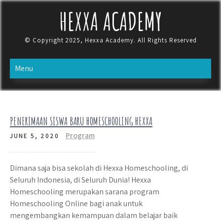
Skip
HEXXA ACADEMY
to
content
© Copyright 2025, Hexxa Academy. All Rights Reserved
Menu
PENERIMAAN SISWA BARU HOMESCHOOLING HEXXA
Program
JUNE 5, 2020
Dimana saja bisa sekolah di Hexxa Homeschooling, di
Seluruh Indonesia, di Seluruh Dunia! Hexxa
Homeschooling merupakan sarana program
Homeschooling Online bagi anak untuk
mengembangkan kemampuan dalam belajar baik