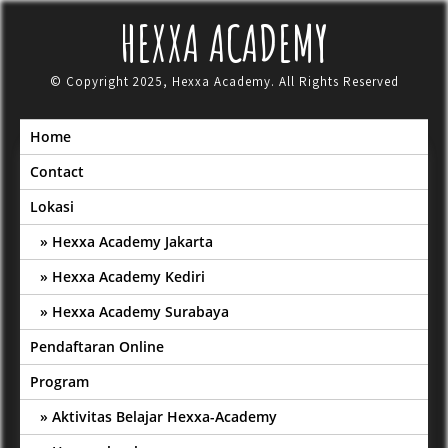
Skip
HEXXA ACADEMY
to
content
© Copyright 2025, Hexxa Academy. All Rights Reserved
Home
Contact
Lokasi
Hexxa Academy Jakarta
Hexxa Academy Kediri
Hexxa Academy Surabaya
Pendaftaran Online
Program
Aktivitas Belajar Hexxa-Academy