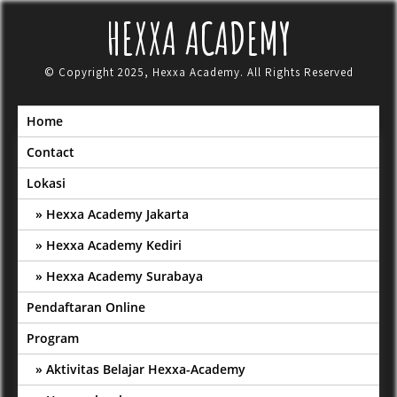
Skip
HEXXA ACADEMY
to
content
© Copyright 2025, Hexxa Academy. All Rights Reserved
Home
Contact
Lokasi
Hexxa Academy Jakarta
Hexxa Academy Kediri
Hexxa Academy Surabaya
Pendaftaran Online
Program
Aktivitas Belajar Hexxa-Academy