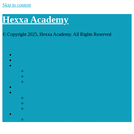
Skip to content
Hexxa Academy
© Copyright 2025, Hexxa Academy. All Rights Reserved
Menu
Home
Contact
Lokasi
Hexxa Academy Jakarta
Hexxa Academy Kediri
Hexxa Academy Surabaya
Pendaftaran Online
Program
Aktivitas Belajar Hexxa-Academy
Homeschool
TOEFL/IELTS
We Are Hexxa
Testimoni Customer Hexxa Academy