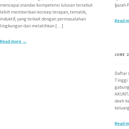
mencapai standar kompetensi lulusan tersebut
Ijazah 
lebih memberikan konsep terapan, tematik,
induktif, yang terkait dengan permasalahan
Read 
lingkungan dan melatihkan […]
Read more →
JUNE 
Daftar 
Tinggi 
gabung
AKUNTA
deeh be
keluarg
Read 