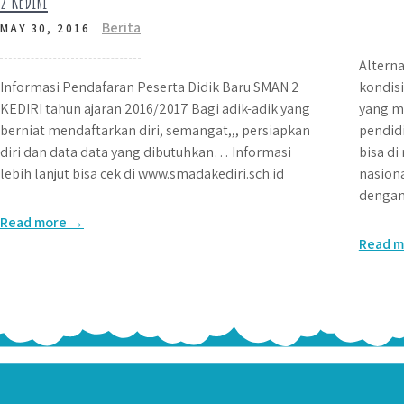
2 KEDIRI
Berita
MAY 30, 2016
Alterna
Informasi Pendafaran Peserta Didik Baru SMAN 2
kondisi
KEDIRI tahun ajaran 2016/2017 Bagi adik-adik yang
yang m
berniat mendaftarkan diri, semangat,,, persiapkan
pendidi
diri dan data data yang dibutuhkan… Informasi
bisa di
lebih lanjut bisa cek di www.smadakediri.sch.id
nasion
dengan 
Read more →
Read 