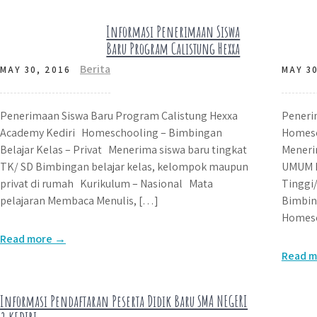
Informasi Penerimaan Siswa
Baru Program Calistung Hexxa
Berita
MAY 30, 2016
MAY 30
Penerimaan Siswa Baru Program Calistung Hexxa
Peneri
Academy Kediri Homeschooling – Bimbingan
Homesc
Belajar Kelas – Privat Menerima siswa baru tingkat
Meneri
TK/ SD Bimbingan belajar kelas, kelompok maupun
UMUM B
privat di rumah Kurikulum – Nasional Mata
Tinggi
pelajaran Membaca Menulis, […]
Bimbing
Homesc
Read more →
Read 
Informasi Pendaftaran Peserta Didik Baru SMA NEGERI